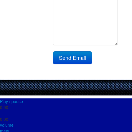
Send Email
Play / pause
0:00
0:00
volume
menu